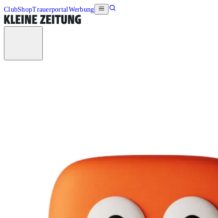
Club
Shop
Trauerportal
Werbung