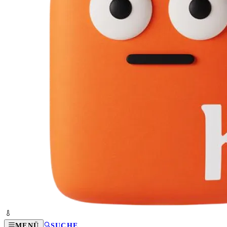
MENÜ
SUCHE