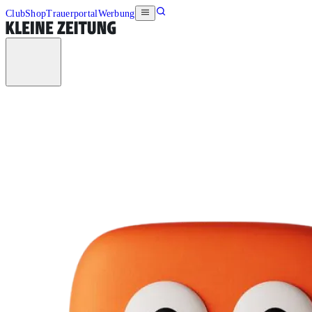
Club
Shop
Trauerportal
Werbung