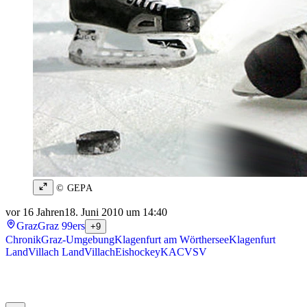
© GEPA
vor 16 Jahren
18. Juni 2010 um 14:40
Graz
Graz 99ers
+9
Chronik
Graz-Umgebung
Klagenfurt am Wörthersee
Klagenfurt
Land
Villach Land
Villach
Eishockey
KAC
VSV