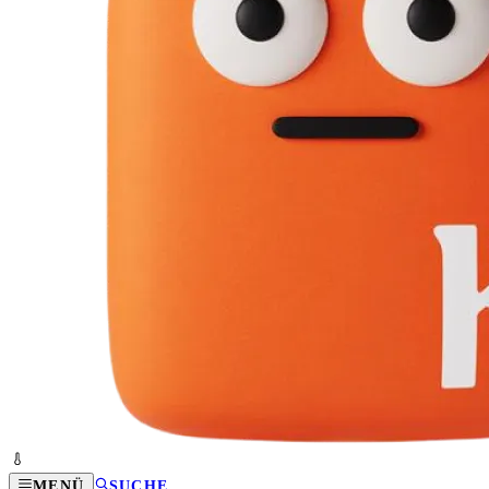
MENÜ
SUCHE