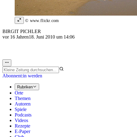
© www.flickr.com
BIRGIT PICHLER
vor 16 Jahren
18. Juni 2010 um 14:06
Abonnent:in werden
Rubriken
Orte
Themen
Autoren
Spiele
Podcasts
Videos
Rezepte
E-Paper
Club