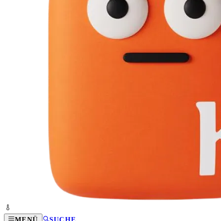
MENÜ
SUCHE