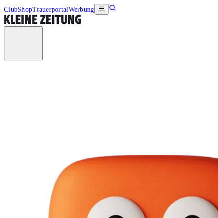
Club
Shop
Trauerportal
Werbung