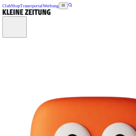
Club
Shop
Trauerportal
Werbung