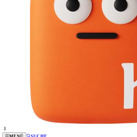
MENÜ
SUCHE