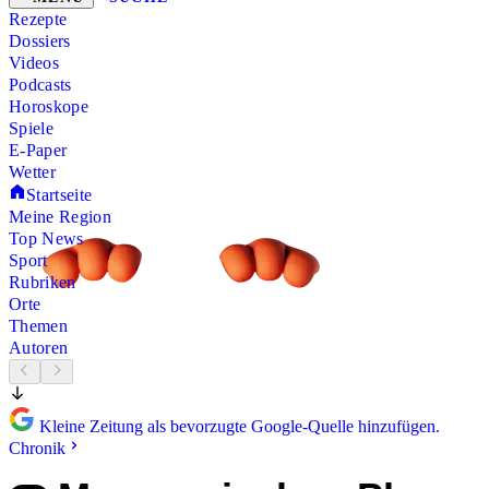
Rezepte
Dossiers
Videos
Podcasts
Horoskope
Spiele
E-Paper
Wetter
Startseite
Meine Region
Top News
Sport
Rubriken
Orte
Themen
Autoren
Kleine Zeitung als bevorzugte Google-Quelle hinzufügen.
Chronik