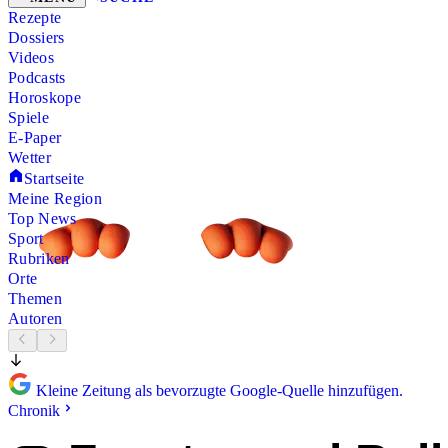
Rezepte
Dossiers
Videos
Podcasts
Horoskope
Spiele
E-Paper
Wetter
Startseite
Meine Region
Top News
Sport
Rubriken
Orte
Themen
Autoren
Kleine Zeitung als bevorzugte Google-Quelle hinzufügen.
Chronik