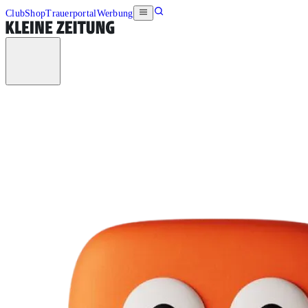
Club
Shop
Trauerportal
Werbung