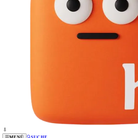
MENÜ
SUCHE