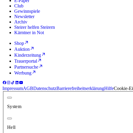
E-Paper
Club
Gewinnspiele
Newsletter
Archiv
Steirer helfen Steirern
Kärntner in Not
Shop
Auktion
Kinderzeitung
Trauerportal
Partnersuche
Werbung
Impressum
AGB
Datenschutz
Barrierefreiheitserklärung
Hilfe
Cookie-Ei
System
Hell