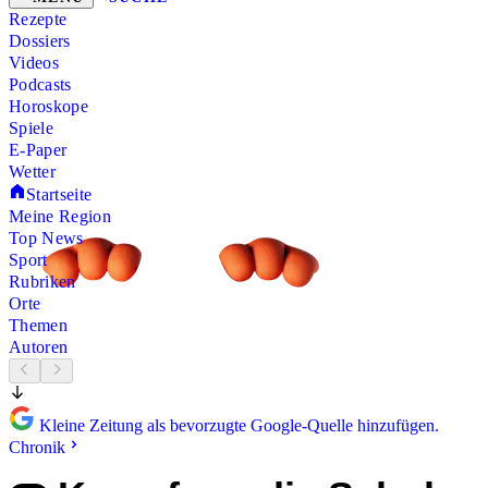
Rezepte
Dossiers
Videos
Podcasts
Horoskope
Spiele
E-Paper
Wetter
Startseite
Meine Region
Top News
Sport
Rubriken
Orte
Themen
Autoren
Kleine Zeitung als bevorzugte Google-Quelle hinzufügen.
Chronik