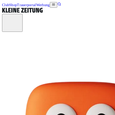
Club
Shop
Trauerportal
Werbung