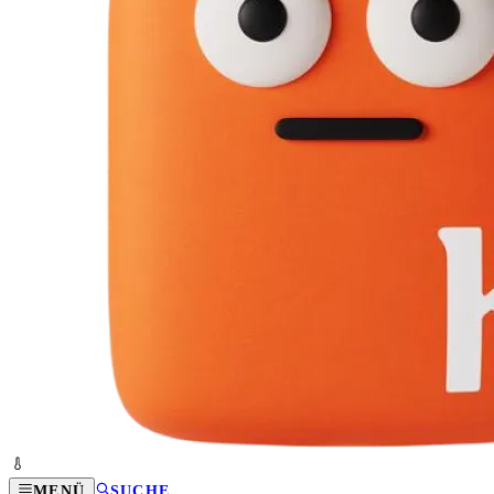
MENÜ
SUCHE