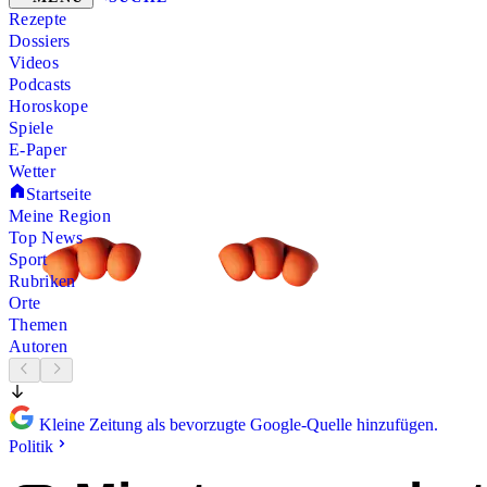
Rezepte
Dossiers
Videos
Podcasts
Horoskope
Spiele
E-Paper
Wetter
Startseite
Meine Region
Top News
Sport
Rubriken
Orte
Themen
Autoren
Kleine Zeitung als bevorzugte Google-Quelle hinzufügen.
Politik