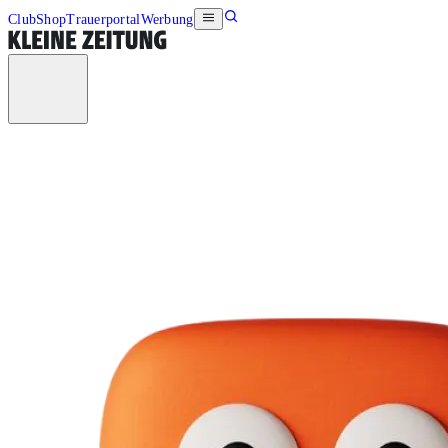
Club
Shop
Trauerportal
Werbung