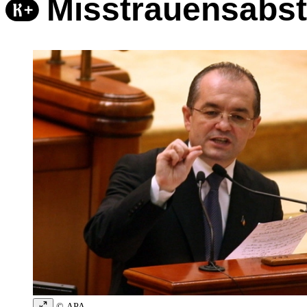
Misstrauensabs
© APA