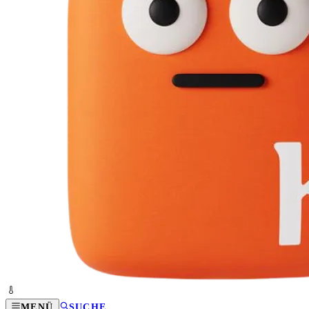
MENÜ
SUCHE