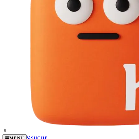
MENÜ
SUCHE