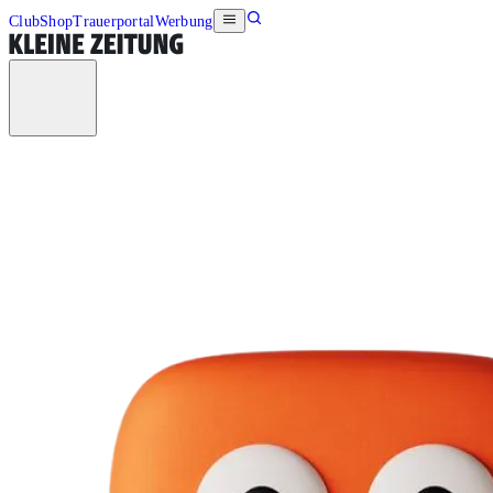
Club
Shop
Trauerportal
Werbung