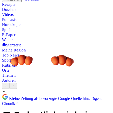
Rezepte
Dossiers
Videos
Podcasts
Horoskope
Spiele
E-Paper
Wetter
Startseite
Meine Region
Top News
Sport
Rubriken
Orte
Themen
Autoren
Kleine Zeitung als bevorzugte Google-Quelle hinzufügen.
Chronik