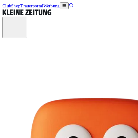
Club
Shop
Trauerportal
Werbung