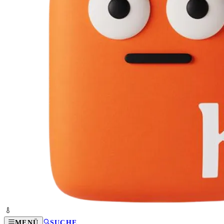
MENÜ
SUCHE