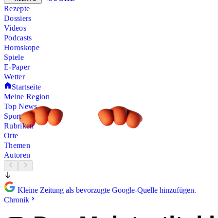
Rezepte
Dossiers
Videos
Podcasts
Horoskope
Spiele
E-Paper
Wetter
Startseite
Meine Region
Top News
Sport
Rubriken
Orte
Themen
Autoren
Kleine Zeitung als bevorzugte Google-Quelle hinzufügen.
Chronik