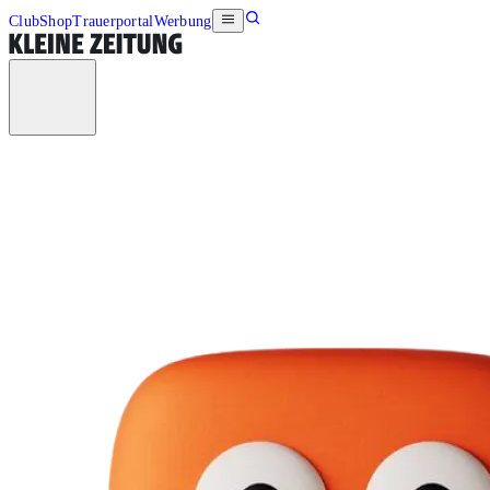
Club
Shop
Trauerportal
Werbung