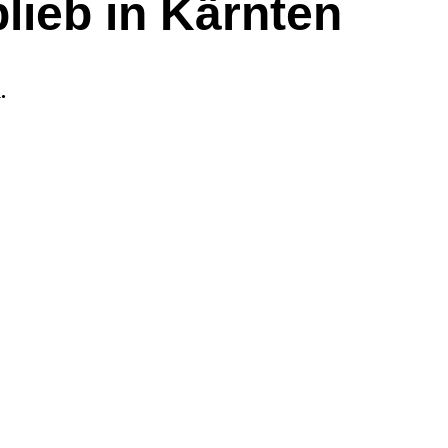
blieb in Kärnten
.