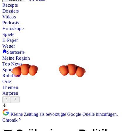
Rezepte
Dossiers
Videos
Podcasts
Horoskope
Spiele
E-Paper
Wetter
Startseite
Meine Region
Top News
Sport
Rubriken
Orte
Themen
Autoren
Kleine Zeitung als bevorzugte Google-Quelle hinzufügen.
Chronik