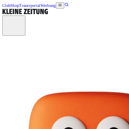
Club
Shop
Trauerportal
Werbung