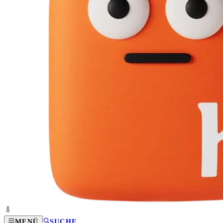
MENÜ
SUCHE