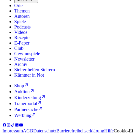
Orte
Themen
Autoren
Spiele
Podcasts
Videos
Rezepte
E-Paper
Club
Gewinnspiele
Newsletter
Archiv
Steirer helfen Steirern
Kärntner in Not
Shop
Auktion
Kinderzeitung
Trauerportal
Partnersuche
Werbung
Impressum
AGB
Datenschutz
Barrierefreiheitserklärung
Hilfe
Cookie-Ei