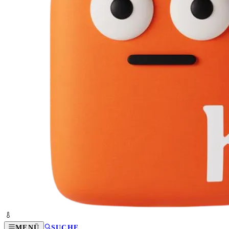
MENÜ
SUCHE