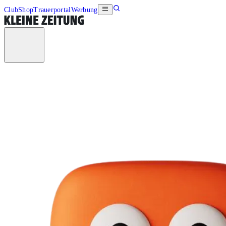
Club
Shop
Trauerportal
Werbung