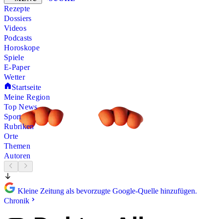
Rezepte
Dossiers
Videos
Podcasts
Horoskope
Spiele
E-Paper
Wetter
Startseite
Meine Region
Top News
Sport
Rubriken
Orte
Themen
Autoren
Kleine Zeitung als bevorzugte Google-Quelle hinzufügen.
Chronik