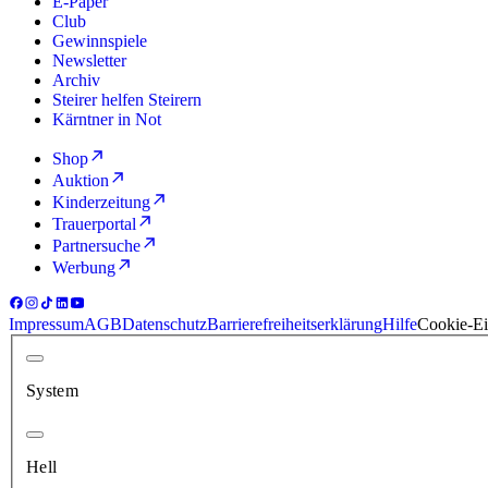
E-Paper
Club
Gewinnspiele
Newsletter
Archiv
Steirer helfen Steirern
Kärntner in Not
Shop
Auktion
Kinderzeitung
Trauerportal
Partnersuche
Werbung
Impressum
AGB
Datenschutz
Barrierefreiheitserklärung
Hilfe
Cookie-Ei
System
Hell