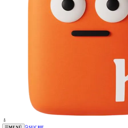
MENÜ
SUCHE