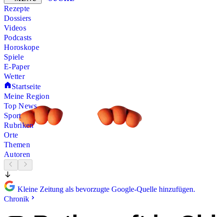
Rezepte
Dossiers
Videos
Podcasts
Horoskope
Spiele
E-Paper
Wetter
Startseite
Meine Region
Top News
Sport
Rubriken
Orte
Themen
Autoren
Kleine Zeitung als bevorzugte Google-Quelle hinzufügen.
Chronik