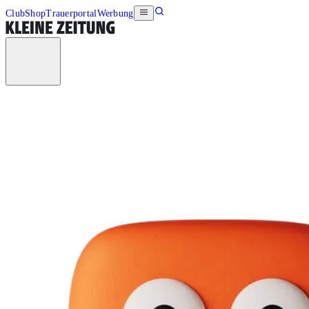
Club
Shop
Trauerportal
Werbung