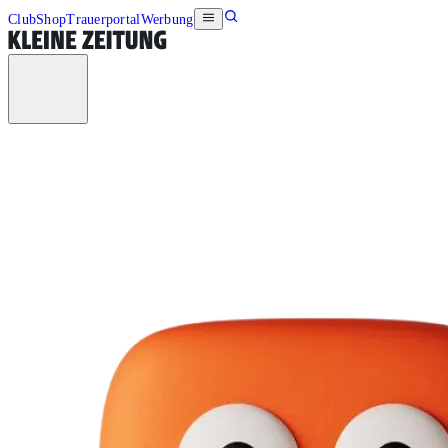
Club
Shop
Trauerportal
Werbung