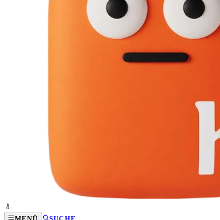
MENÜ
SUCHE