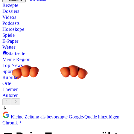
Rezepte
Dossiers
Videos
Podcasts
Horoskope
Spiele
E-Paper
Wetter
Startseite
Meine Region
Top News
Sport
Rubriken
Orte
Themen
Autoren
Kleine Zeitung als bevorzugte Google-Quelle hinzufügen.
Chronik