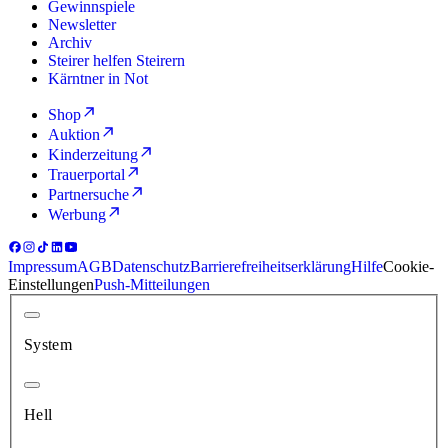
Gewinnspiele
Newsletter
Archiv
Steirer helfen Steirern
Kärntner in Not
Shop
Auktion
Kinderzeitung
Trauerportal
Partnersuche
Werbung
Impressum
AGB
Datenschutz
Barrierefreiheitserklärung
Hilfe
Cookie-
Einstellungen
Push-Mitteilungen
System
Hell