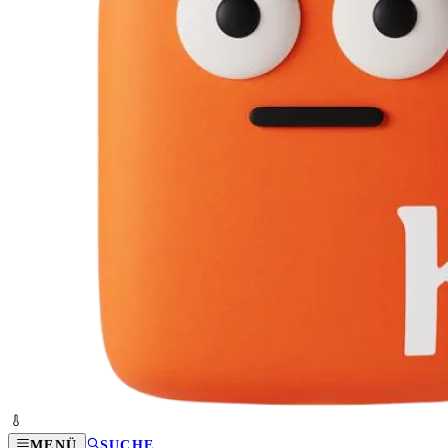
MENÜ
SUCHE