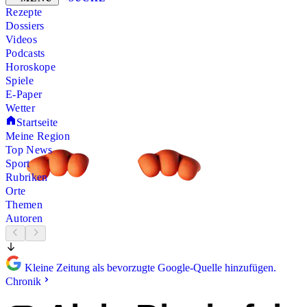
Rezepte
Dossiers
Videos
Podcasts
Horoskope
Spiele
E-Paper
Wetter
Startseite
Meine Region
Top News
Sport
Rubriken
Orte
Themen
Autoren
Kleine Zeitung als bevorzugte Google-Quelle hinzufügen.
Chronik