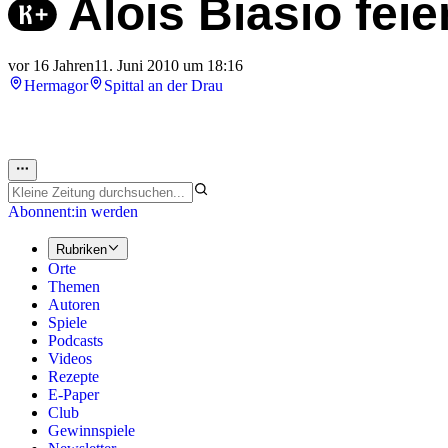
Alois Biasio feie
vor 16 Jahren
11. Juni 2010 um 18:16
Hermagor
Spittal an der Drau
Abonnent:in werden
Rubriken
Orte
Themen
Autoren
Spiele
Podcasts
Videos
Rezepte
E-Paper
Club
Gewinnspiele