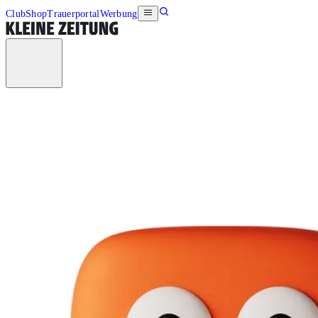
Club
Shop
Trauerportal
Werbung