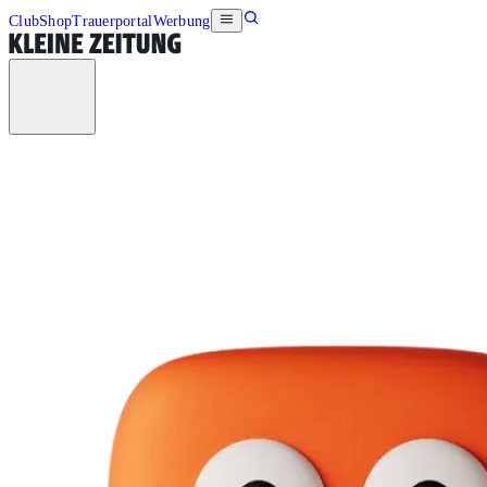
Club
Shop
Trauerportal
Werbung