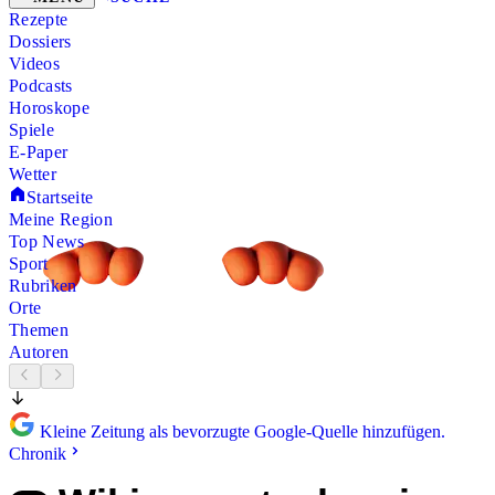
Rezepte
Dossiers
Videos
Podcasts
Horoskope
Spiele
E-Paper
Wetter
Startseite
Meine Region
Top News
Sport
Rubriken
Orte
Themen
Autoren
Kleine Zeitung als bevorzugte Google-Quelle hinzufügen.
Chronik