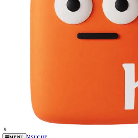
MENÜ
SUCHE