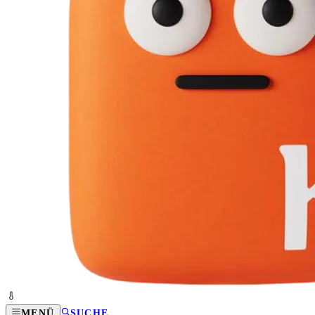
MENÜ
SUCHE