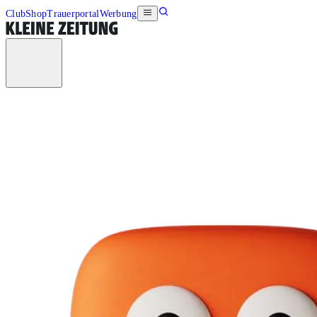
Club
Shop
Trauerportal
Werbung