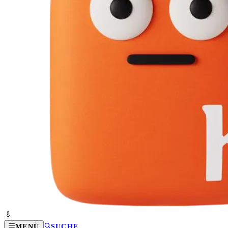
MENÜ
SUCHE