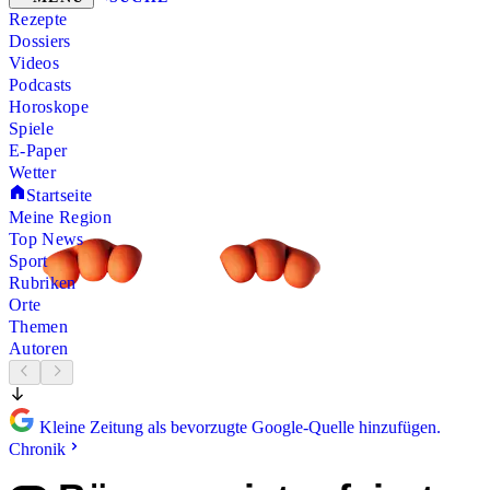
Rezepte
Dossiers
Videos
Podcasts
Horoskope
Spiele
E-Paper
Wetter
Startseite
Meine Region
Top News
Sport
Rubriken
Orte
Themen
Autoren
Kleine Zeitung als bevorzugte Google-Quelle hinzufügen.
Chronik