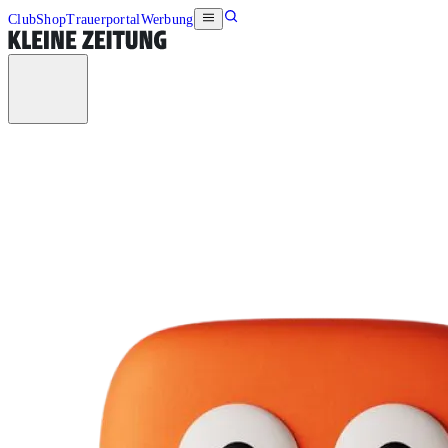
Club
Shop
Trauerportal
Werbung