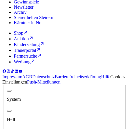
Gewinnspiele
Newsletter
Archiv
Steirer helfen Steirern
Kärntner in Not
Shop
Auktion
Kinderzeitung
Trauerportal
Partnersuche
Werbung
Impressum
AGB
Datenschutz
Barrierefreiheitserklärung
Hilfe
Cookie-
Einstellungen
Push-Mitteilungen
System
Hell