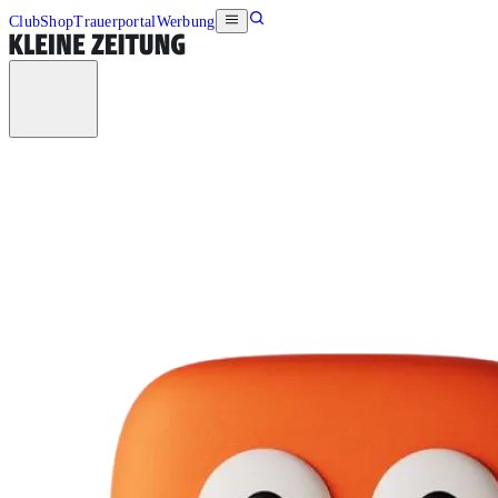
Club
Shop
Trauerportal
Werbung