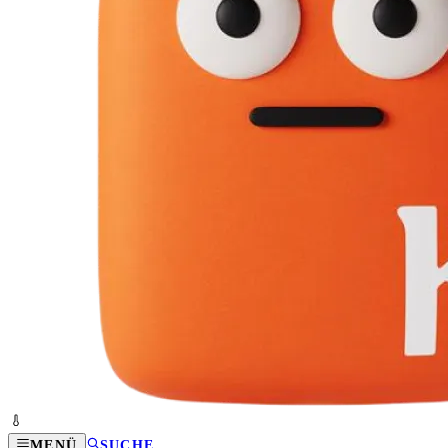
MENÜ
SUCHE