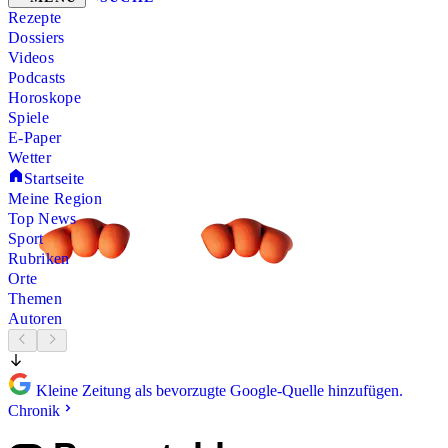
Rezepte
Dossiers
Videos
Podcasts
Horoskope
Spiele
E-Paper
Wetter
Startseite
Meine Region
Top News
Sport
Rubriken
Orte
Themen
Autoren
Kleine Zeitung als bevorzugte Google-Quelle hinzufügen.
Chronik