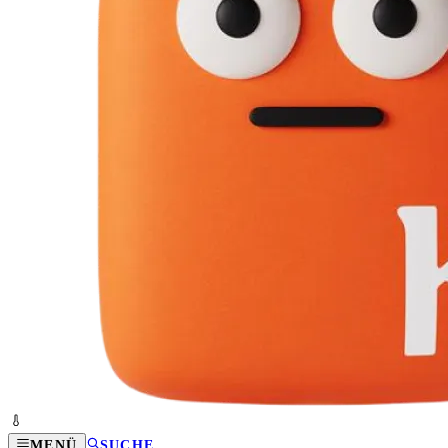
MENÜ
SUCHE