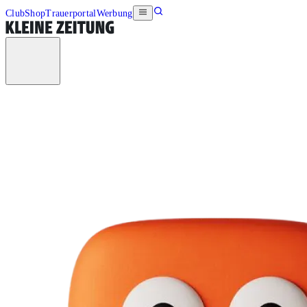
Club
Shop
Trauerportal
Werbung