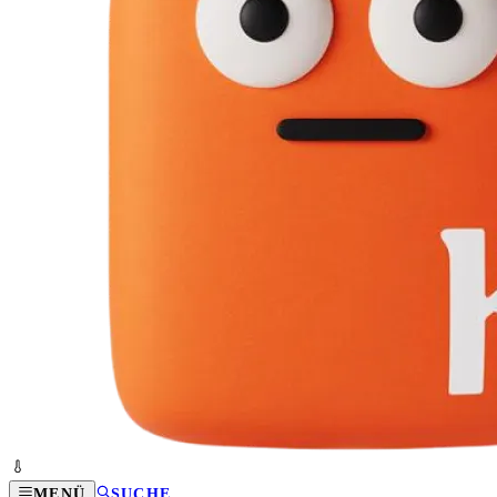
MENÜ
SUCHE