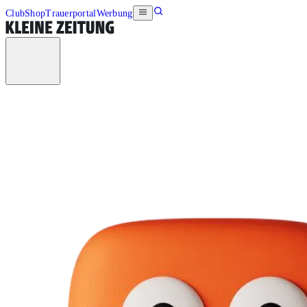
Club
Shop
Trauerportal
Werbung