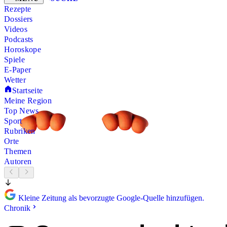
Rezepte
Dossiers
Videos
Podcasts
Horoskope
Spiele
E-Paper
Wetter
Startseite
Meine Region
Top News
Sport
Rubriken
Orte
Themen
Autoren
Kleine Zeitung als bevorzugte Google-Quelle hinzufügen.
Chronik