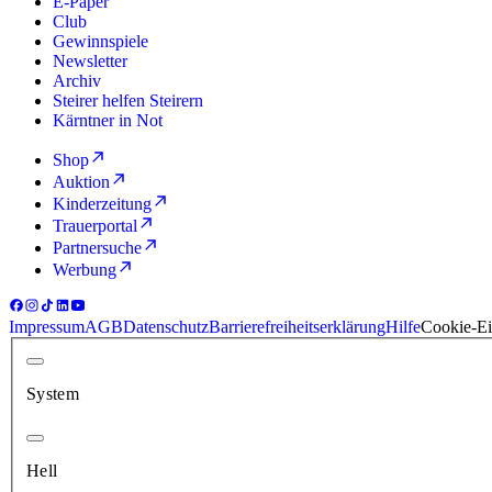
E-Paper
Club
Gewinnspiele
Newsletter
Archiv
Steirer helfen Steirern
Kärntner in Not
Shop
Auktion
Kinderzeitung
Trauerportal
Partnersuche
Werbung
Impressum
AGB
Datenschutz
Barrierefreiheitserklärung
Hilfe
Cookie-Ei
System
Hell