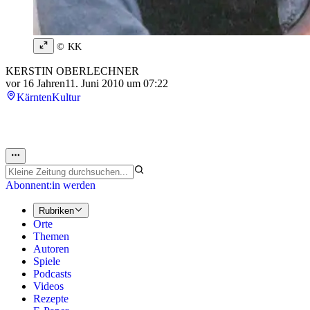
© KK
KERSTIN OBERLECHNER
vor 16 Jahren
11. Juni 2010 um 07:22
Kärnten
Kultur
Abonnent:in werden
Rubriken
Orte
Themen
Autoren
Spiele
Podcasts
Videos
Rezepte