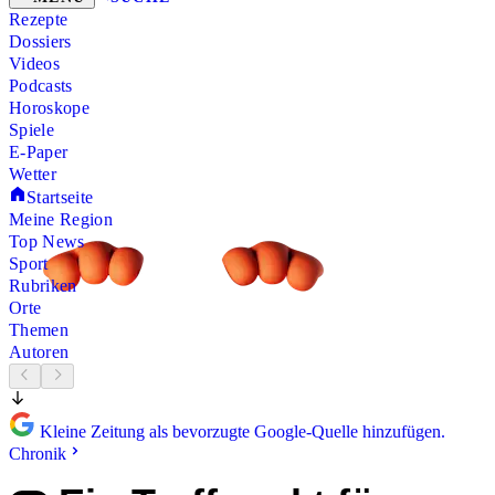
Rezepte
Dossiers
Videos
Podcasts
Horoskope
Spiele
E-Paper
Wetter
Startseite
Meine Region
Top News
Sport
Rubriken
Orte
Themen
Autoren
Kleine Zeitung als bevorzugte Google-Quelle hinzufügen.
Chronik