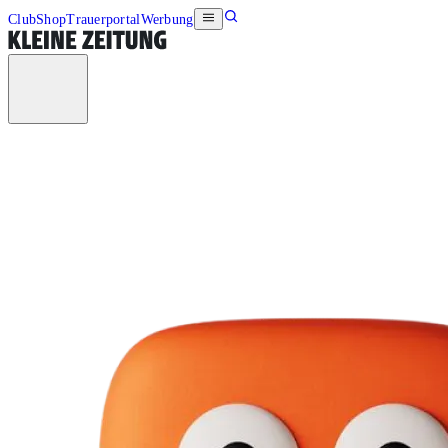
Club
Shop
Trauerportal
Werbung