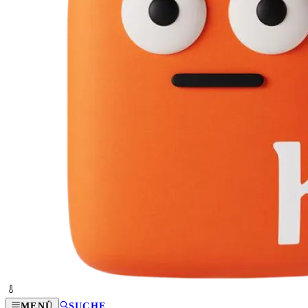
MENÜ
SUCHE