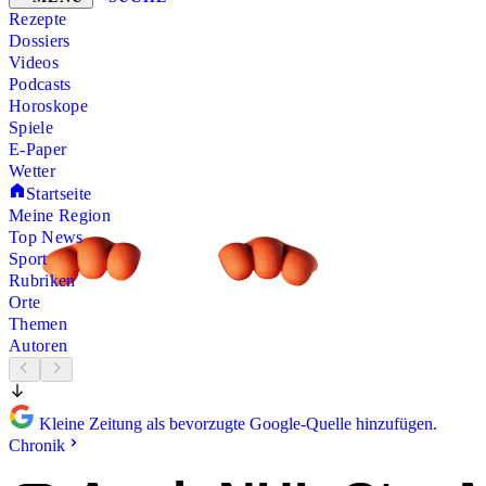
Rezepte
Dossiers
Videos
Podcasts
Horoskope
Spiele
E-Paper
Wetter
Startseite
Meine Region
Top News
Sport
Rubriken
Orte
Themen
Autoren
Kleine Zeitung als bevorzugte Google-Quelle hinzufügen.
Chronik