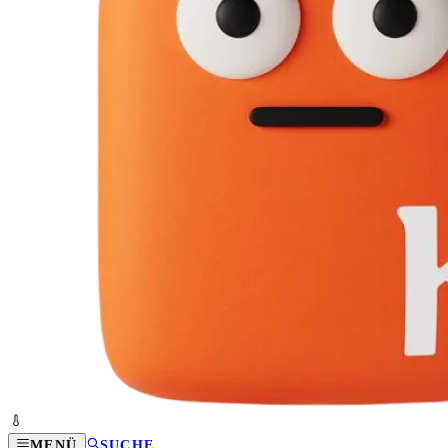
MENÜ
SUCHE