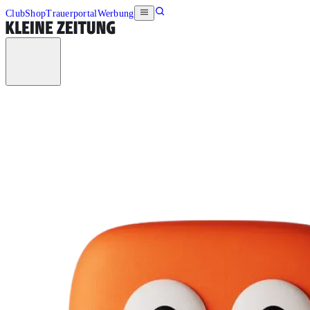
Club
Shop
Trauerportal
Werbung