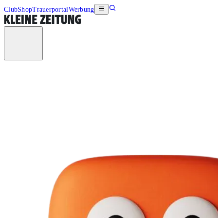
Club
Shop
Trauerportal
Werbung