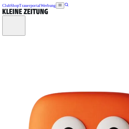
Club
Shop
Trauerportal
Werbung