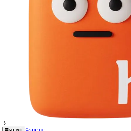
MENÜ
SUCHE