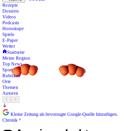
Rezepte
Dossiers
Videos
Podcasts
Horoskope
Spiele
E-Paper
Wetter
Startseite
Meine Region
Top News
Sport
Rubriken
Orte
Themen
Autoren
Kleine Zeitung als bevorzugte Google-Quelle hinzufügen.
Chronik