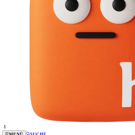
MENÜ
SUCHE