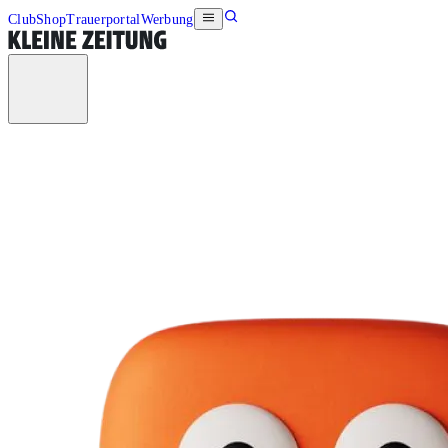
Club
Shop
Trauerportal
Werbung