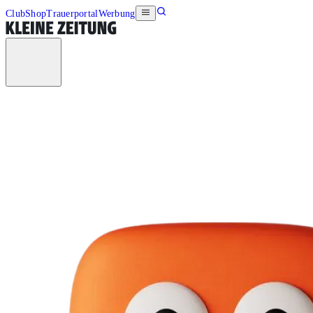
Club
Shop
Trauerportal
Werbung