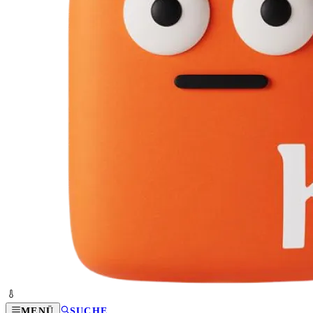
MENÜ
SUCHE