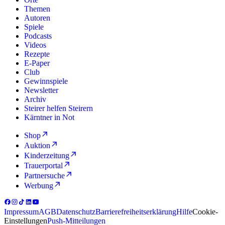
Themen
Autoren
Spiele
Podcasts
Videos
Rezepte
E-Paper
Club
Gewinnspiele
Newsletter
Archiv
Steirer helfen Steirern
Kärntner in Not
Shop
Auktion
Kinderzeitung
Trauerportal
Partnersuche
Werbung
Impressum
AGB
Datenschutz
Barrierefreiheitserklärung
Hilfe
Cookie-
Einstellungen
Push-Mitteilungen