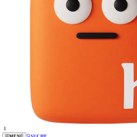
MENÜ
SUCHE