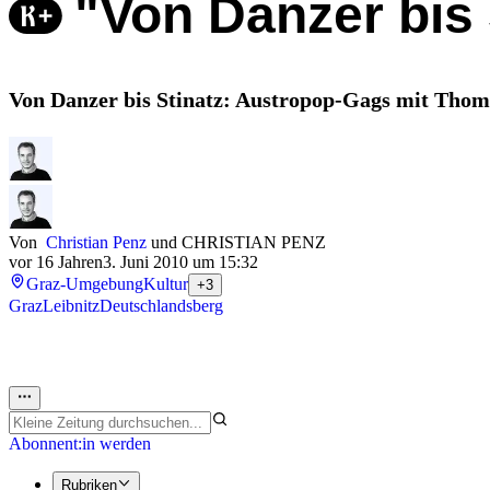
"Von Danzer bis 
Von Danzer bis Stinatz: Austropop-Gags mit Thoma
Von
Christian Penz
und
CHRISTIAN PENZ
vor 16 Jahren
3. Juni 2010 um 15:32
Graz-Umgebung
Kultur
+3
Graz
Leibnitz
Deutschlandsberg
Abonnent:in werden
Rubriken