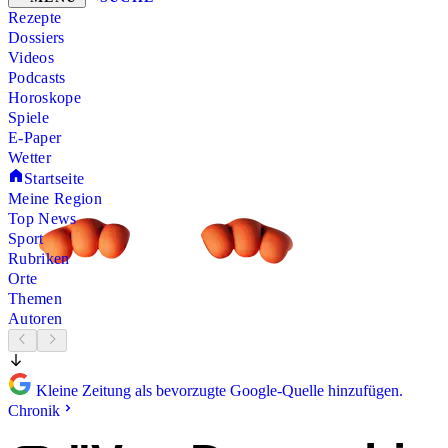
Rezepte
Dossiers
Videos
Podcasts
Horoskope
Spiele
E-Paper
Wetter
Startseite
Meine Region
Top News
Sport
Rubriken
Orte
Themen
Autoren
Kleine Zeitung als bevorzugte Google-Quelle hinzufügen.
Chronik