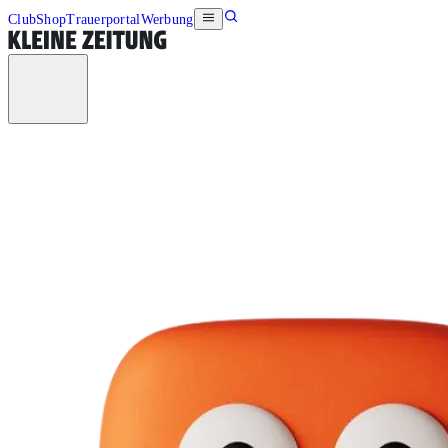
Club
Shop
Trauerportal
Werbung