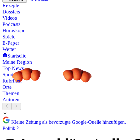
Rezepte
Dossiers
Videos
Podcasts
Horoskope
Spiele
E-Paper
Wetter
Startseite
Meine Region
Top News
Sport
Rubriken
Orte
Themen
Autoren
Kleine Zeitung als bevorzugte Google-Quelle hinzufügen.
Politik