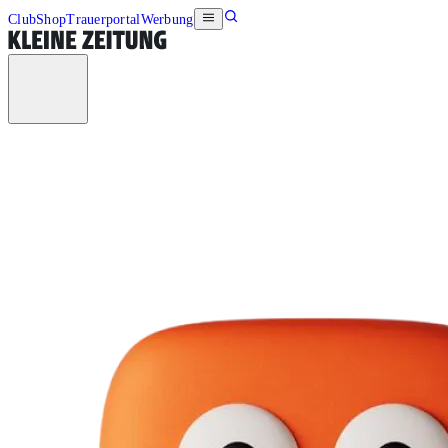
Club
Shop
Trauerportal
Werbung