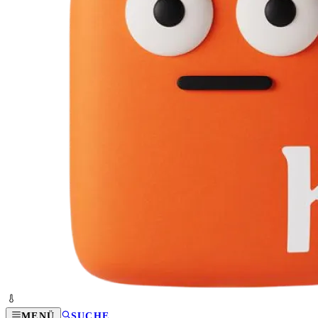
MENÜ
SUCHE