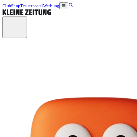
Club
Shop
Trauerportal
Werbung