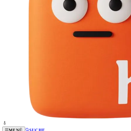
MENÜ
SUCHE