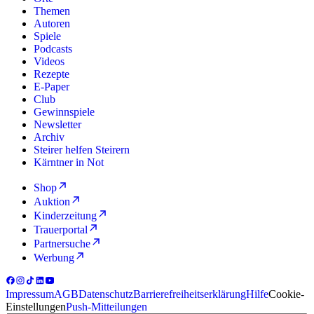
Themen
Autoren
Spiele
Podcasts
Videos
Rezepte
E-Paper
Club
Gewinnspiele
Newsletter
Archiv
Steirer helfen Steirern
Kärntner in Not
Shop
Auktion
Kinderzeitung
Trauerportal
Partnersuche
Werbung
Impressum
AGB
Datenschutz
Barrierefreiheitserklärung
Hilfe
Cookie-
Einstellungen
Push-Mitteilungen