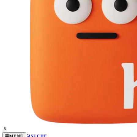
MENÜ
SUCHE