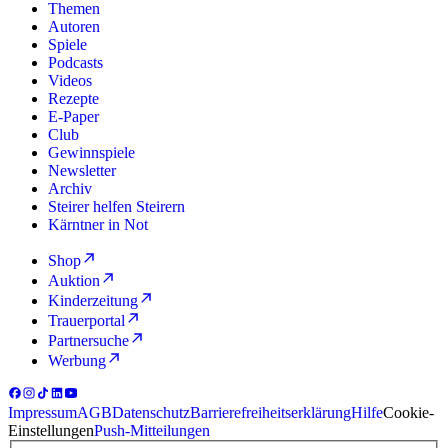
Themen
Autoren
Spiele
Podcasts
Videos
Rezepte
E-Paper
Club
Gewinnspiele
Newsletter
Archiv
Steirer helfen Steirern
Kärntner in Not
Shop
Auktion
Kinderzeitung
Trauerportal
Partnersuche
Werbung
Impressum
AGB
Datenschutz
Barrierefreiheitserklärung
Hilfe
Cookie-
Einstellungen
Push-Mitteilungen