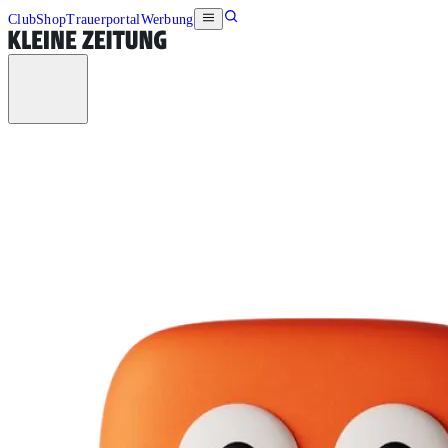
Club
Shop
Trauerportal
Werbung