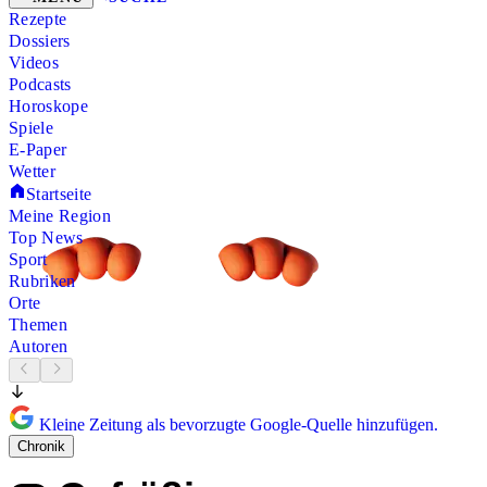
Rezepte
Dossiers
Videos
Podcasts
Horoskope
Spiele
E-Paper
Wetter
Startseite
Meine Region
Top News
Sport
Rubriken
Orte
Themen
Autoren
Kleine Zeitung als bevorzugte Google-Quelle hinzufügen.
Chronik