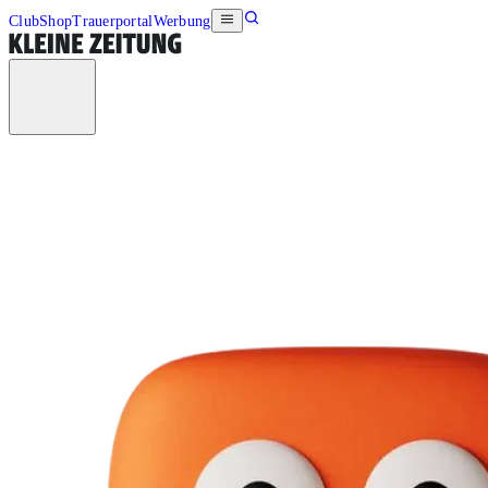
Club
Shop
Trauerportal
Werbung