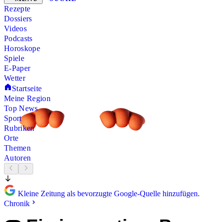
Rezepte
Dossiers
Videos
Podcasts
Horoskope
Spiele
E-Paper
Wetter
Startseite
Meine Region
Top News
Sport
Rubriken
Orte
Themen
Autoren
Kleine Zeitung als bevorzugte Google-Quelle hinzufügen.
Chronik