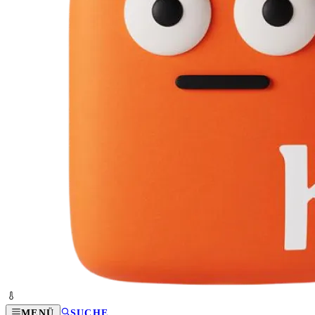
MENÜ
SUCHE