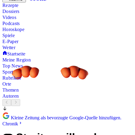
Rezepte
Dossiers
Videos
Podcasts
Horoskope
Spiele
E-Paper
Wetter
Startseite
Meine Region
Top News
Sport
Rubriken
Orte
Themen
Autoren
Kleine Zeitung als bevorzugte Google-Quelle hinzufügen.
Chronik