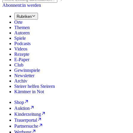
Abonnent:in werden
Rubriken
Orte
Themen
Autoren
Spiele
Podcasts
Videos
Rezepte
E-Paper
Club
Gewinnspiele
Newsletter
Archiv
Steirer helfen Steirern
Kärntner in Not
Shop
Auktion
Kinderzeitung
Trauerportal
Partnersuche
Werbung