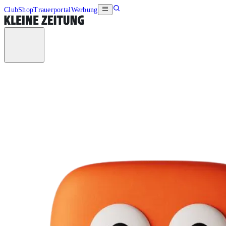
Club
Shop
Trauerportal
Werbung