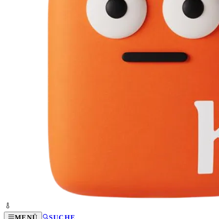
MENÜ
SUCHE