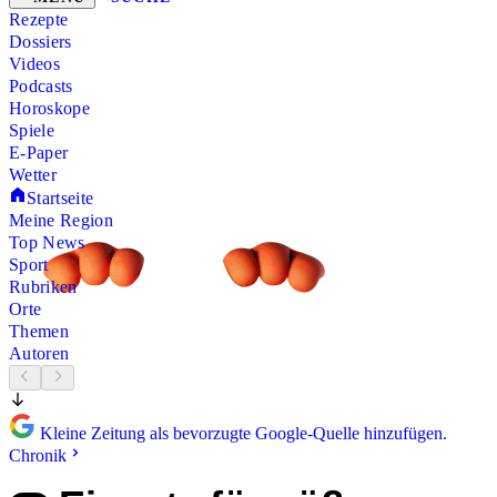
Rezepte
Dossiers
Videos
Podcasts
Horoskope
Spiele
E-Paper
Wetter
Startseite
Meine Region
Top News
Sport
Rubriken
Orte
Themen
Autoren
Kleine Zeitung als bevorzugte Google-Quelle hinzufügen.
Chronik