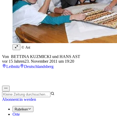
© Ast
Von
BETTINA KUZMICKI
und
HANS AST
vor 15 Jahren
23. November 2011 um 19:20
Leibnitz
Deutschlandsberg
Abonnent:in werden
Rubriken
Orte