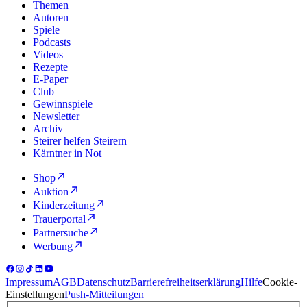
Themen
Autoren
Spiele
Podcasts
Videos
Rezepte
E-Paper
Club
Gewinnspiele
Newsletter
Archiv
Steirer helfen Steirern
Kärntner in Not
Shop
Auktion
Kinderzeitung
Trauerportal
Partnersuche
Werbung
Impressum
AGB
Datenschutz
Barrierefreiheitserklärung
Hilfe
Cookie-
Einstellungen
Push-Mitteilungen