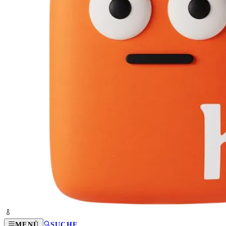
MENÜ
SUCHE