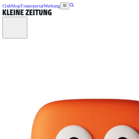
Club
Shop
Trauerportal
Werbung