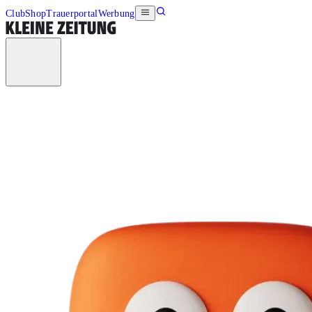
Club
Shop
Trauerportal
Werbung