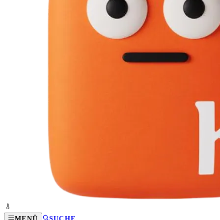
MENÜ
SUCHE