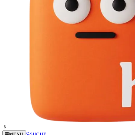
MENÜ
SUCHE