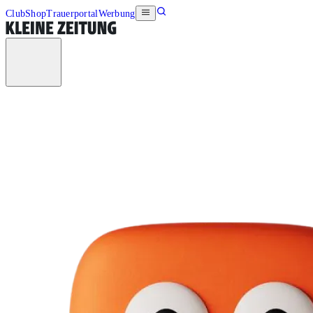
Club
Shop
Trauerportal
Werbung