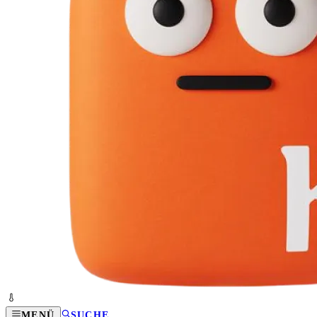
MENÜ
SUCHE