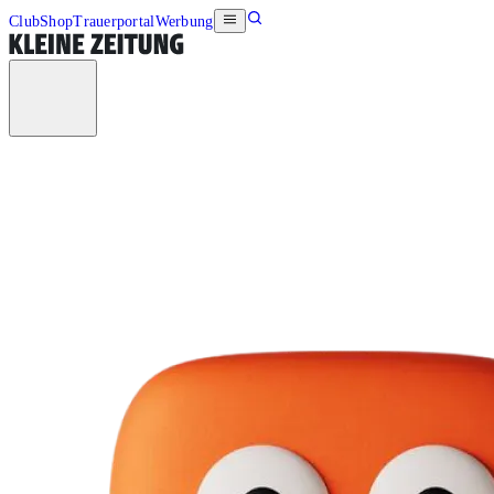
Club
Shop
Trauerportal
Werbung