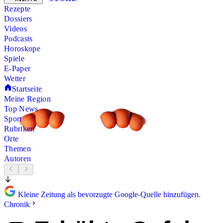
Rezepte
Dossiers
Videos
Podcasts
Horoskope
Spiele
E-Paper
Wetter
Startseite
Meine Region
Top News
Sport
Rubriken
Orte
Themen
Autoren
Kleine Zeitung als bevorzugte Google-Quelle hinzufügen.
Chronik