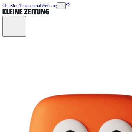
Club
Shop
Trauerportal
Werbung