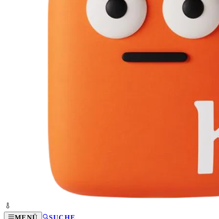
MENÜ
SUCHE