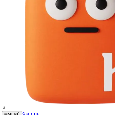
MENÜ
SUCHE