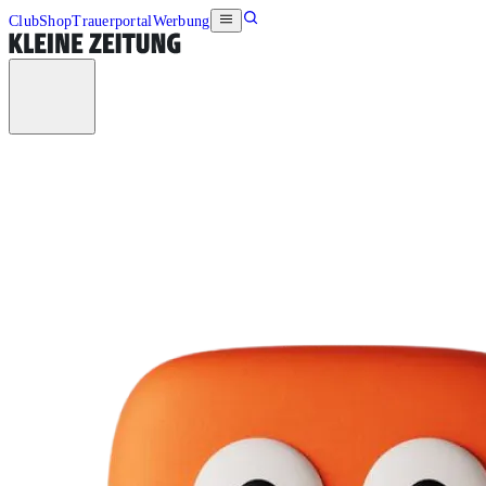
Club
Shop
Trauerportal
Werbung