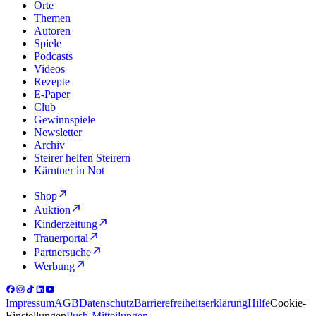
Orte
Themen
Autoren
Spiele
Podcasts
Videos
Rezepte
E-Paper
Club
Gewinnspiele
Newsletter
Archiv
Steirer helfen Steirern
Kärntner in Not
Shop
Auktion
Kinderzeitung
Trauerportal
Partnersuche
Werbung
Impressum
AGB
Datenschutz
Barrierefreiheitserklärung
Hilfe
Cookie-
Einstellungen
Push-Mitteilungen