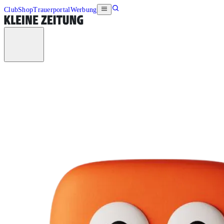
Club
Shop
Trauerportal
Werbung