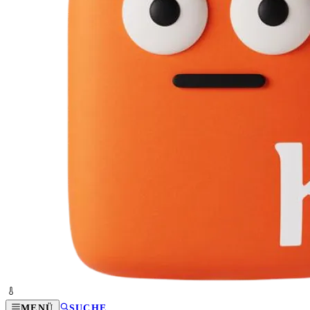
MENÜ
SUCHE