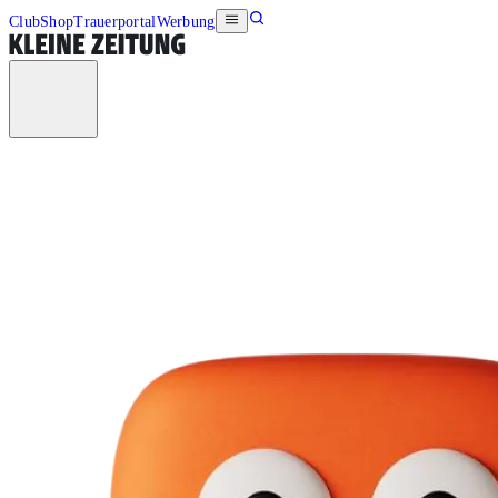
Club
Shop
Trauerportal
Werbung