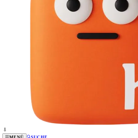
MENÜ
SUCHE