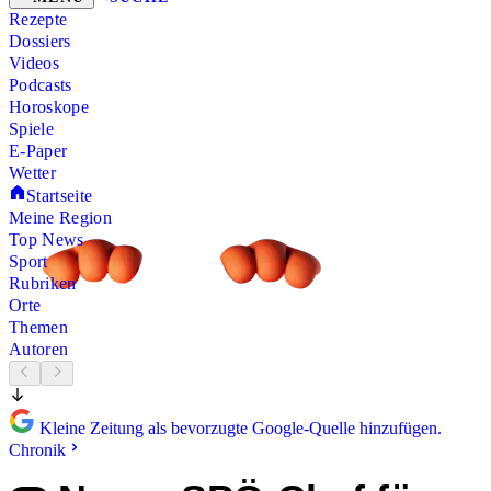
Rezepte
Dossiers
Videos
Podcasts
Horoskope
Spiele
E-Paper
Wetter
Startseite
Meine Region
Top News
Sport
Rubriken
Orte
Themen
Autoren
Kleine Zeitung als bevorzugte Google-Quelle hinzufügen.
Chronik