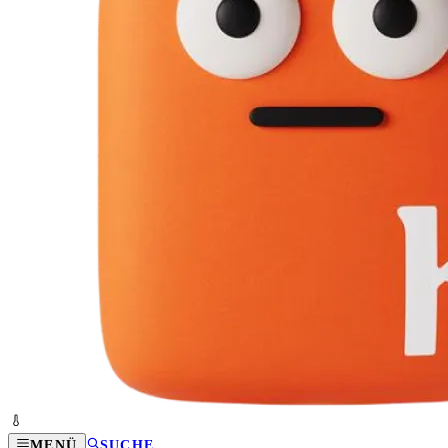
MENÜ
SUCHE