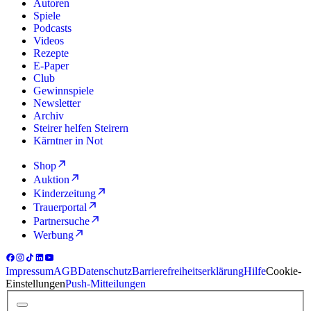
Autoren
Spiele
Podcasts
Videos
Rezepte
E-Paper
Club
Gewinnspiele
Newsletter
Archiv
Steirer helfen Steirern
Kärntner in Not
Shop
Auktion
Kinderzeitung
Trauerportal
Partnersuche
Werbung
Impressum
AGB
Datenschutz
Barrierefreiheitserklärung
Hilfe
Cookie-
Einstellungen
Push-Mitteilungen