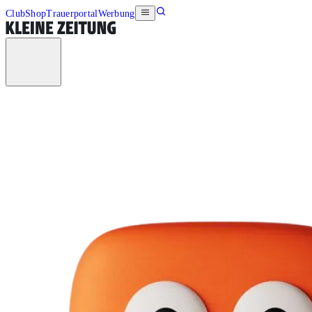
Club
Shop
Trauerportal
Werbung