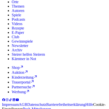
Orte
Themen
Autoren
Spiele
Podcasts
Videos
Rezepte
E-Paper
Club
Gewinnspiele
Newsletter
Archiv
Steirer helfen Steirern
Kärntner in Not
Shop
Auktion
Kinderzeitung
Trauerportal
Partnersuche
Werbung
Impressum
AGB
Datenschutz
Barrierefreiheitserklärung
Hilfe
Cookie-
Einstellungen
Push-Mitteilungen