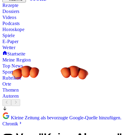
Rezepte
Dossiers
Videos
Podcasts
Horoskope
Spiele
E-Paper
Wetter
Startseite
Meine Region
Top News
Sport
Rubriken
Orte
Themen
Autoren
Kleine Zeitung als bevorzugte Google-Quelle hinzufügen.
Chronik