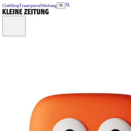
Club
Shop
Trauerportal
Werbung