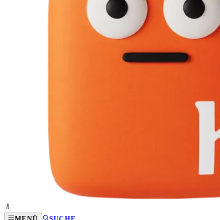
MENÜ
SUCHE