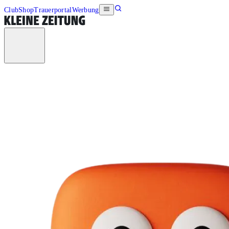
Club
Shop
Trauerportal
Werbung