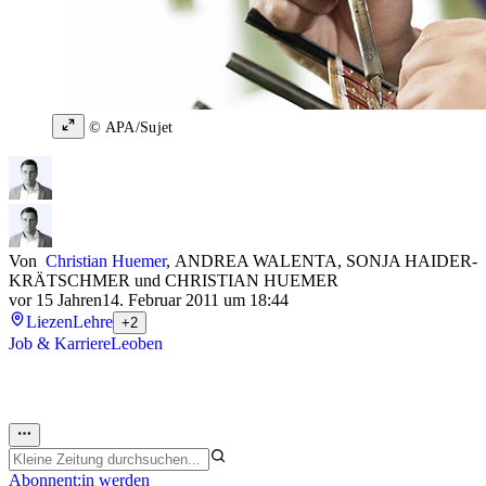
© APA/Sujet
Von
Christian Huemer
,
ANDREA WALENTA
,
SONJA HAIDER-
KRÄTSCHMER
und
CHRISTIAN HUEMER
vor 15 Jahren
14. Februar 2011 um 18:44
Liezen
Lehre
+2
Job & Karriere
Leoben
Abonnent:in werden