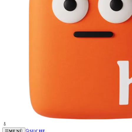
MENÜ
SUCHE