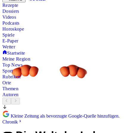
Rezepte
Dossiers
Videos
Podcasts
Horoskope
Spiele
E-Paper
Wetter
Startseite
Meine Region
Top News
Sport
Rubriken
Orte
Themen
Autoren
Kleine Zeitung als bevorzugte Google-Quelle hinzufügen.
Chronik