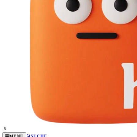
MENÜ
SUCHE