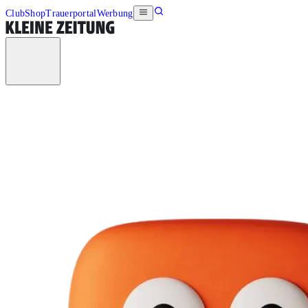
Club
Shop
Trauerportal
Werbung