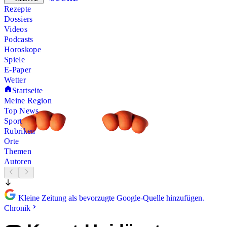
Rezepte
Dossiers
Videos
Podcasts
Horoskope
Spiele
E-Paper
Wetter
Startseite
Meine Region
Top News
Sport
Rubriken
Orte
Themen
Autoren
Kleine Zeitung als bevorzugte Google-Quelle hinzufügen.
Chronik