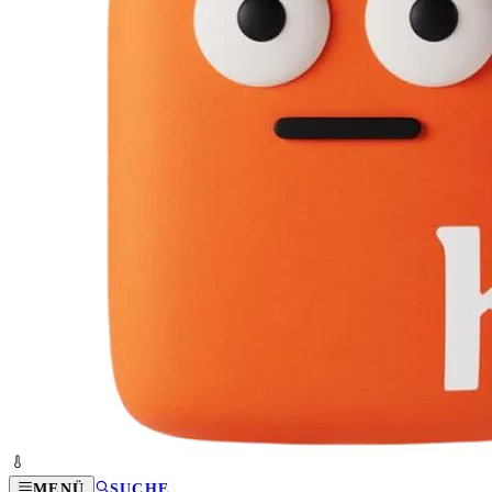
MENÜ
SUCHE