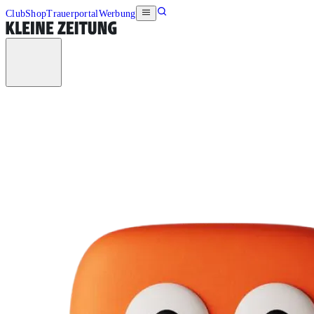
Club
Shop
Trauerportal
Werbung