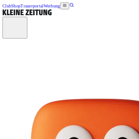
Club
Shop
Trauerportal
Werbung