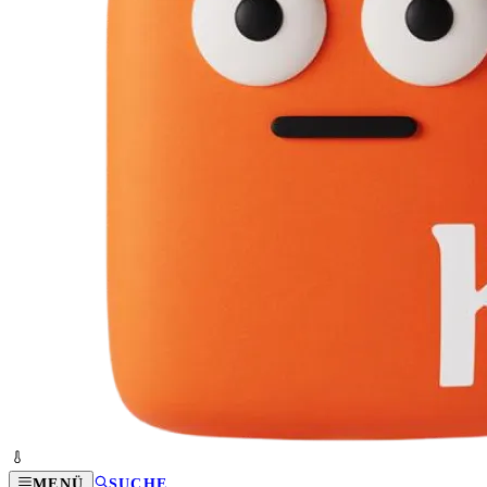
MENÜ
SUCHE