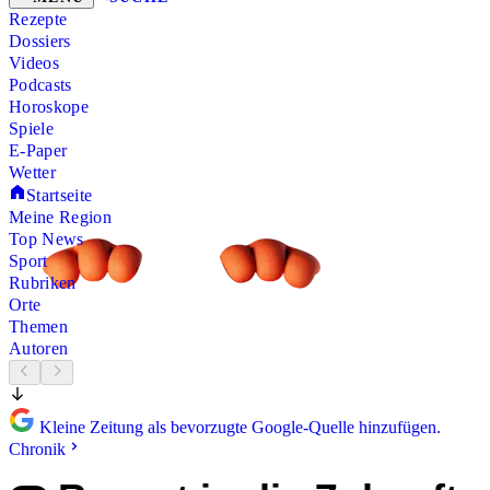
Rezepte
Dossiers
Videos
Podcasts
Horoskope
Spiele
E-Paper
Wetter
Startseite
Meine Region
Top News
Sport
Rubriken
Orte
Themen
Autoren
Kleine Zeitung als bevorzugte Google-Quelle hinzufügen.
Chronik