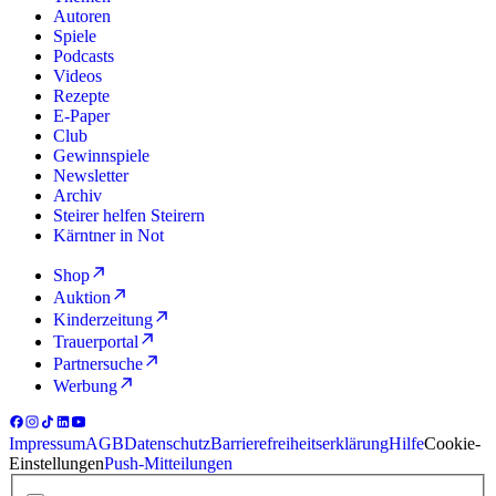
Autoren
Spiele
Podcasts
Videos
Rezepte
E-Paper
Club
Gewinnspiele
Newsletter
Archiv
Steirer helfen Steirern
Kärntner in Not
Shop
Auktion
Kinderzeitung
Trauerportal
Partnersuche
Werbung
Impressum
AGB
Datenschutz
Barrierefreiheitserklärung
Hilfe
Cookie-
Einstellungen
Push-Mitteilungen