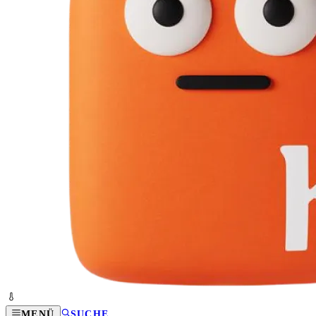
MENÜ
SUCHE