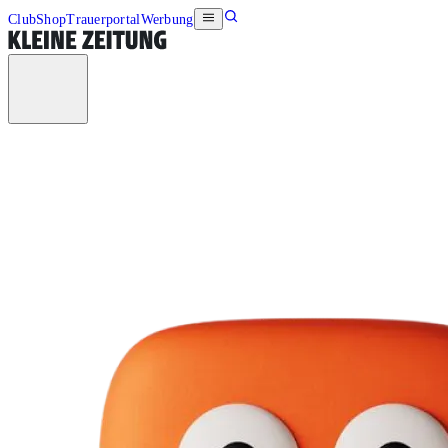
Club
Shop
Trauerportal
Werbung