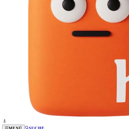
MENÜ
SUCHE