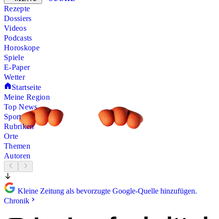
Rezepte
Dossiers
Videos
Podcasts
Horoskope
Spiele
E-Paper
Wetter
Startseite
Meine Region
Top News
Sport
Rubriken
Orte
Themen
Autoren
Kleine Zeitung als bevorzugte Google-Quelle hinzufügen.
Chronik