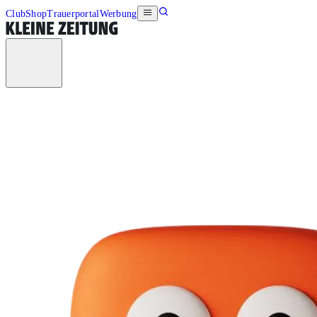
Club
Shop
Trauerportal
Werbung