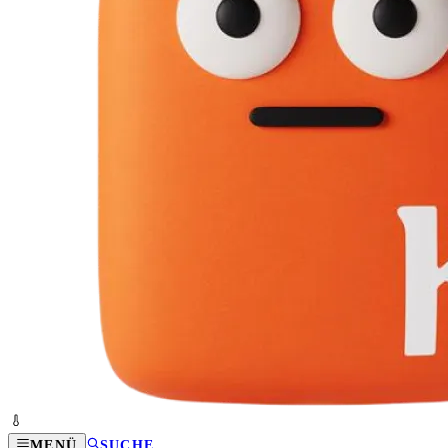
MENÜ
SUCHE