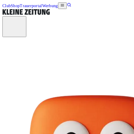
Club
Shop
Trauerportal
Werbung